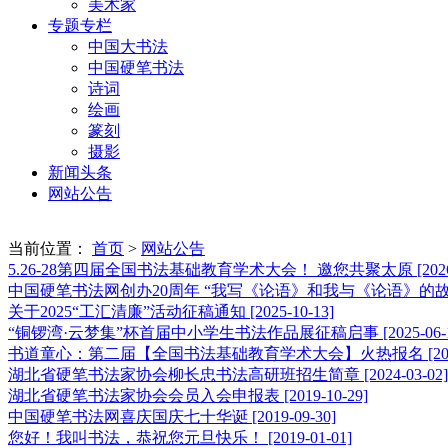
美术家
专题专栏
中国大书法
中国硬笔书法
诗词
绘画
篆刻
摄影
新闻头条
网站公告
当前位置：
首页
>
网站公告
5.26-28第四届全国书法基础教育学术大会！ 邀您共聚太原
[202
中国硬笔书法网创办20周年 “我写《论语》和我与《论语》的
关于2025“工汇清廉”活动征稿通知
[2025-10-13]
“铜锣湾·云梦集”杯首届中小学生书法作品展征稿启事
[2025-06-
书道童心：第二届【全国书法基础教育学术大会】火热报名
[2
湖北省硬笔书法家协会柳长忠书法高研班招生简章
[2024-03-02]
湖北省硬笔书法家协会会员入会申报表
[2019-10-29]
中国硬笔书法网喜庆国庆七十华诞
[2019-09-30]
您好！我叫书法，恭祝您元旦快乐！
[2019-01-01]