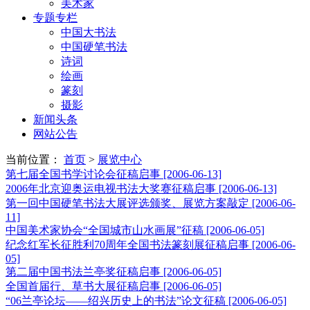
美术家
专题专栏
中国大书法
中国硬笔书法
诗词
绘画
篆刻
摄影
新闻头条
网站公告
当前位置：
首页
>
展览中心
第七届全国书学讨论会征稿启事
[2006-06-13]
2006年北京迎奥运电视书法大奖赛征稿启事
[2006-06-13]
第一回中国硬笔书法大展评选颁奖、展览方案敲定
[2006-06-
11]
中国美术家协会“全国城市山水画展”征稿
[2006-06-05]
纪念红军长征胜利70周年全国书法篆刻展征稿启事
[2006-06-
05]
第二届中国书法兰亭奖征稿启事
[2006-06-05]
全国首届行、草书大展征稿启事
[2006-06-05]
“06兰亭论坛——绍兴历史上的书法”论文征稿
[2006-06-05]