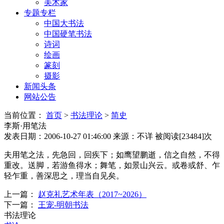
美术家
专题专栏
中国大书法
中国硬笔书法
诗词
绘画
篆刻
摄影
新闻头条
网站公告
当前位置：
首页
>
书法理论
>
简史
李斯·用笔法
发表日期：2006-10-27 01:46:00
来源：不详
被阅读[23484]次
夫用笔之法，先急回，回疾下；如鹰望鹏逝，信之自然，不得
重改。送脚，若游鱼得水；舞笔，如景山兴云。或卷或舒、乍
轻乍重，善深思之，理当自见矣。
上一篇：
赵克礼艺术年表（2017~2026）
下一篇：
王宠-明朝书法
书法理论