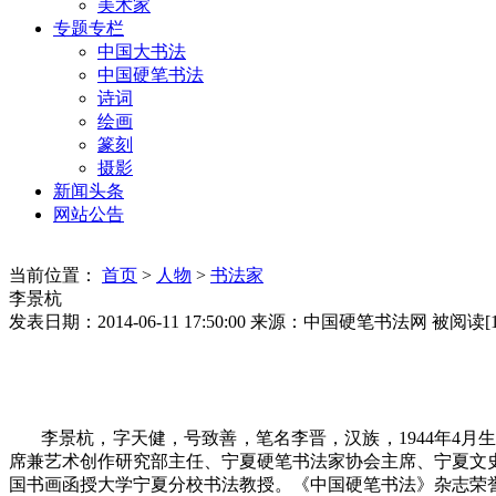
美术家
专题专栏
中国大书法
中国硬笔书法
诗词
绘画
篆刻
摄影
新闻头条
网站公告
当前位置：
首页
>
人物
>
书法家
李景杭
发表日期：2014-06-11 17:50:00
来源：中国硬笔书法网
被阅读[1
李景杭，字天健，号致善，笔名李晋，汉族，1944年4月
席兼艺术创作研究部主任、宁夏硬笔书法家协会主席、宁夏文
国书画函授大学宁夏分校书法教授。《中国硬笔书法》杂志荣