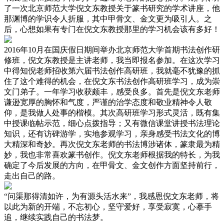
了一次北京师范大学倪文东教授关于篆书研究的学术讲座，他
那渊博的学识令人折服，其中甲骨文、金文更为吸引人。之
后，心想如果有专门在倪文东教授那里的学习机会该有多好！
2016年10月在国庆假日期间举办北京师范大学首期书法创作研
修班，倪文东教授是主讲老师，我当即报名参加。在这次学习
中得知倪老师招收第六届书法创作高研班，我就毫不犹豫的抓
住了这个难得的机会，在倪文东书法创作高研班学习，成为崇
文门弟子。一年学习收获颇丰，感受良多。首先是倪文东老师
谦逊宽厚的胸怀和气度，严谨的治学态度和敬业精神令人敬
仰，是我做人处事的楷模。其次高研班学习形式灵活，既有集
中授课临帖示范，细心点拨指导；又有微信课堂讲授书法理论
知识，还有访碑游学，实地参观学习，亲身感受书法文化的博
大精深和奇妙。再次倪文东老师的书法博涉诸体，篆隶最为精
妙，我也非常喜欢篆书创作。倪文东老师根据我的特长，为我
确定了今后发展的方向，在甲骨文、金文创作方面坚持前行，
走出自己的路。
“问渠那得清如许，为有源头活水来”，我感恩倪文东老师，将
以此为新的开端，不忘初心，坚守爱好，享受寂寞，心摹手
追，继续实践自己的书法梦。