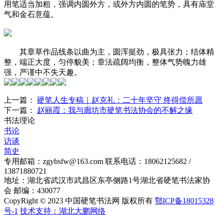
用笔适当加粗，强调内圆外方，或外方内圆的笔势，具有庙堂
气和金石意蕴。
其章草作品线条以曲为主，圆浑挺劲，极具张力；结体精
整，端正大度，匀停貌美；章法疏阔均衡，整体气势魄力雄
强，严谨中不失天趣。
上一篇：
硬笔人生专稿｜赵克礼：二十年坚守 终得偿所愿
下一篇：
赵丽霞：我与廊坊市硬笔书法协会的不解之缘
书法理论
书论
访谈
简史
专用邮箱：zgybsfw@163.com
联系电话：18062125682 /
13871880721
地址：湖北省武汉市武昌区东亭侧路1号湖北省硬笔书法家协
会
邮编：430077
CopyRight © 2023 中国硬笔书法网 版权所有
鄂ICP备18015328
号-1
技术支持：湖北大鹏网络