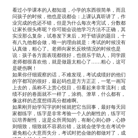
看过小学课本的人都知道，小学的东西很简单，而且
问孩子的时候，他也是说都会：上课认真听讲了，作
业完成的也还不错，但是为什么每次考完试，分数都
让家长很头疼呢？你可能会说他学习方法不正确，其
实没那么复杂，试卷发下来后，对于错误的题目，十
有八九他都会做，唯一的理由就是：考试的时候没有
认真做，粗心了。老师向家长反映情况的时候也是
说：孩子各方面表现都很好，也很乐于助人，同学跟
老师都很喜欢他，就是做题太粗心了……粗心，这可
是硬伤啊！
如果你仔细观察的话，不难发现，考试成绩好的他们
的字都写的很好，最起码也是方方正正，一笔一画写
上去的，虽称不上赏心悦目，但看起来非常流利；成
绩不好的卷面就不一样了，涂鸦、潦草，什么都有，
像这样的态度想得高分都难啊。
如果刚开始学写字的时候就把它当回事，最好每天回
家都练字，练字是非常考验一个人的耐性的，练字可
以培养耐性，这是众所周知的，有耐心则心静，心静
则细致，细致就不容易出错，这就会使学生在考试中
避免粗心大意而失分，考试时把会做的都做对了，成