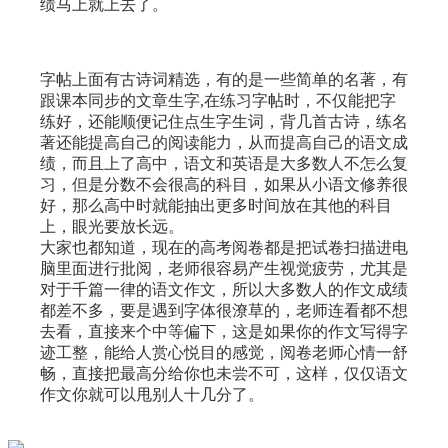
绩马上就上去了。
字帖上面有古诗词精选，有的是一些简单的名著，有
跟课本同步的文章生字,在练习字帖时，不仅能把字
练好，还能顺便记住点生字生词，背几首古诗，练名
著还能提高自己的阅读能力，从而提高自己的语文成
绩，而且上了高中，语文和英语是大多数人不怎么复
习，但是分数不会很高的科目，如果从小语文修养很
好，那么高中时就能抽出更多时间放在其他的科目
上，眼光要放长远。
大家也都知道，现在的高考阅卷都是把试卷扫描进电
脑里面进行批阅，老师很容易产生视觉疲劳，尤其是
对于千篇一律的语文作文，所以大多数人的作文成绩
都差不多，要是遇到字体很潦草的，老师连看都不想
去看，直接来个中等偏下，这是如果你的作文写得字
迹工整，能给人赏心悦目的感觉，阅卷老师心情一舒
畅，直接把最高分给你也未尝不可，这样，仅仅语文
作文你就可以甩别人十几分了。