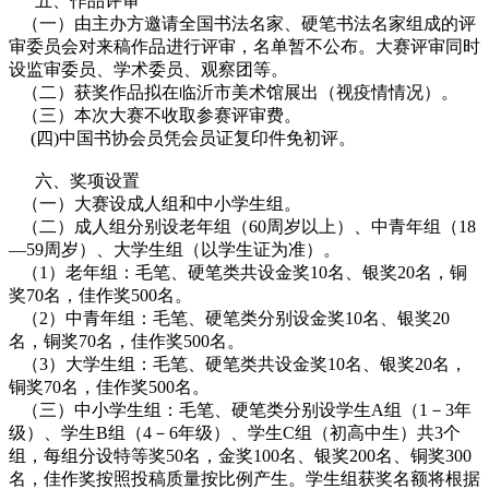
五、作品评审
（一）由主办方邀请全国书法名家、硬笔书法名家组成的评
审委员会对来稿作品进行评审，名单暂不公布。大赛评审同时
设监审委员、学术委员、观察团等。
（二）获奖作品拟在临沂市美术馆展出（视疫情情况）。
（三）本次大赛不收取参赛评审费。
(四)中国书协会员凭会员证复印件免初评。
六、奖项设置
（一）大赛设成人组和中小学生组。
（二）成人组分别设老年组（60周岁以上）、中青年组（18
—59周岁）、大学生组（以学生证为准）。
（1）老年组：毛笔、硬笔类共设金奖10名、银奖20名，铜
奖70名，佳作奖500名。
（2）中青年组：毛笔、硬笔类分别设金奖10名、银奖20
名，铜奖70名，佳作奖500名。
（3）大学生组：毛笔、硬笔类共设金奖10名、银奖20名，
铜奖70名，佳作奖500名。
（三）中小学生组：毛笔、硬笔类分别设学生A组（1－3年
级）、学生B组（4－6年级）、学生C组（初高中生）共3个
组，每组分设特等奖50名，金奖100名、银奖200名、铜奖300
名，佳作奖按照投稿质量按比例产生。学生组获奖名额将根据