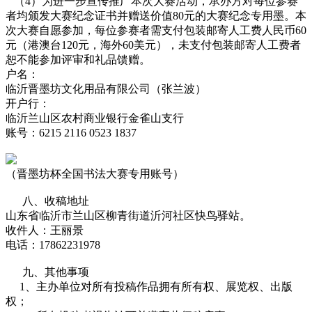
（4）为进一步宣传推广本次大赛活动，承办方对每位参赛
者均颁发大赛纪念证书并赠送价值80元的大赛纪念专用墨。本
次大赛自愿参加，每位参赛者需支付包装邮寄人工费人民币60
元（港澳台120元，海外60美元），未支付包装邮寄人工费者
恕不能参加评审和礼品馈赠。
户名：
临沂晋墨坊文化用品有限公司（张兰波）
开户行：
临沂兰山区农村商业银行金雀山支行
账号：6215 2116 0523 1837
（晋墨坊杯全国书法大赛专用账号）
八、收稿地址
山东省临沂市兰山区柳青街道沂河社区快鸟驿站。
收件人：王丽景
电话：17862231978
九、其他事项
1、主办单位对所有投稿作品拥有所有权、展览权、出版
权；