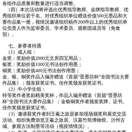
各组作品质量和数量进行适当调整。
（四）本次活动将评选出优秀指导教师、金牌指导教师、优
秀组织单位若干名。对优秀组织单位赠送价值500元墨品和大
赛作品集一册，视情况邀请组织稿件200件以上的优秀组织单
位负责人作为监审委员、学术委员、观察团成员等（免食
宿）。
七、参赛者待遇
（1）成人组：
金奖：奖励价值2000元文房四宝用品；
银奖：奖励价值1000元书法创作用墨；
铜奖：奖励价值400元书法创作用墨；
金、银、铜奖作品入编并赠送《首届“晋墨坊杯”全国书法大赛
作品集》；颁发获奖证书。佳作奖颁发获奖证书。
（2）中小学生组：
特等奖作者奖励精美奖杯，作品入编并赠送《首届“晋墨坊
杯”全国书法大赛作品集》；金银铜奖作者颁发奖牌、证书。
佳作奖颁发获奖证书。
（3）邀请获奖作者到王羲之故居参加现场颁奖和展览交流
活动。组织免费游览王羲之故居、汉墓竹简博物馆、沂州古
城、参观古法制墨等活动（视疫情情况）。