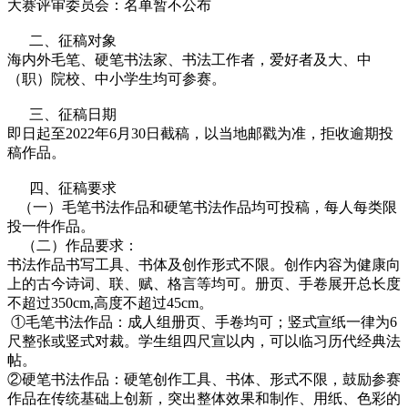
大赛评审委员会：名单暂不公布
二、征稿对象
海内外毛笔、硬笔书法家、书法工作者，爱好者及大、中
（职）院校、中小学生均可参赛。
三、征稿日期
即日起至2022年6月30日截稿，以当地邮戳为准，拒收逾期投
稿作品。
四、征稿要求
（一）毛笔书法作品和硬笔书法作品均可投稿，每人每类限
投一件作品。
（二）作品要求：
书法作品书写工具、书体及创作形式不限。创作内容为健康向
上的古今诗词、联、赋、格言等均可。册页、手卷展开总长度
不超过350cm,高度不超过45cm。
①毛笔书法作品：成人组册页、手卷均可；竖式宣纸一律为6
尺整张或竖式对裁。学生组四尺宣以内，可以临习历代经典法
帖。
②硬笔书法作品：硬笔创作工具、书体、形式不限，鼓励参赛
作品在传统基础上创新，突出整体效果和制作、用纸、色彩的