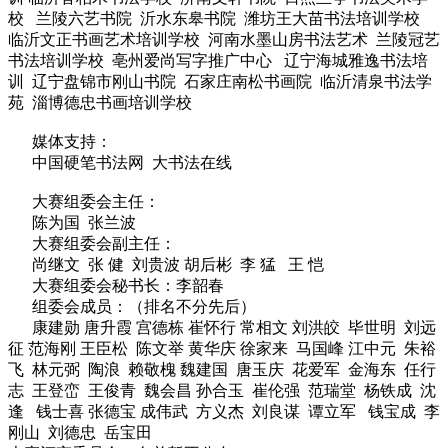
校 兰陵六艺书院 沂水东皋书院 潍坊王大苗书法培训学校
临沂文正书画艺术培训学校 河南水墨山房书法艺术 兰陵冠艺
书法培训学校 亳州爱尚写字推广中心 辽宁海城雅逸书法培
训 辽宁盘锦市刚山书院 石家庄南松书画院 临沂清泉书法学
苑 淄博德忠书画培训学校
媒体支持：
中国硬笔书法网 大书法在线
大赛组委会主任：
陈为国 张兰波
大赛组委会副主任：
尚继文 张 健 刘贵波 胡后彬 李 猛 王 恺
大赛组委会秘书长：李韶春
组委会成员：（排名不分先后）
康建勋 唐升霞 宫德栋 崔怀行 常相文 刘洪皎 毕世明 刘远
征 范海刚 王臣松 陈文举 黄华庆 徐家来 马国峰 江中元 朱裕
飞 林元弼 陶浪 赖敬槐 魏建国 唐玉庆 花爱军 金海东 任行
志 王登峦 王俊青 魏会昌 孙合玉 崔伦强 范瑞堂 杨铁成 沈
逢 钱士喜 张德宝 成伟武 方义杰 刘良谋 谭立军 钱宝成 李
刚山 刘德忠 岳宝田