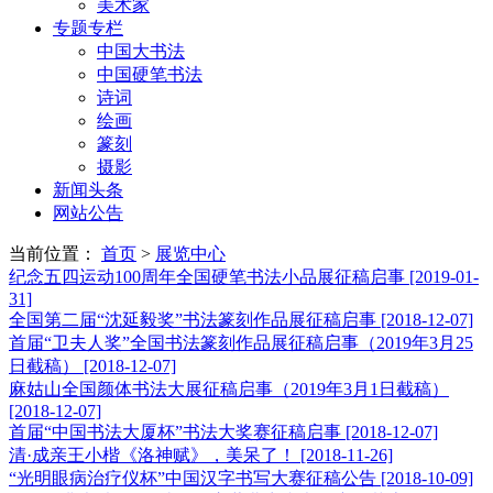
美术家
专题专栏
中国大书法
中国硬笔书法
诗词
绘画
篆刻
摄影
新闻头条
网站公告
当前位置：
首页
>
展览中心
纪念五四运动100周年全国硬笔书法小品展征稿启事
[2019-01-
31]
全国第二届“沈延毅奖”书法篆刻作品展征稿启事
[2018-12-07]
首届“卫夫人奖”全国书法篆刻作品展征稿启事（2019年3月25
日截稿）
[2018-12-07]
麻姑山全国颜体书法大展征稿启事（2019年3月1日截稿）
[2018-12-07]
首届“中国书法大厦杯”书法大奖赛征稿启事
[2018-12-07]
清·成亲王小楷《洛神赋》，美呆了！
[2018-11-26]
“光明眼病治疗仪杯”中国汉字书写大赛征稿公告
[2018-10-09]