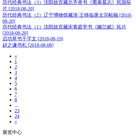
历代经典书法（3）沈阳故宫藏北齐隶书《窦泰墓志》民国拓
片
[2018-08-20]
历代经典书法（2）辽宁博物馆藏清·王铎临唐太宗帖轴
[2018-
08-20]
历代经典书法（1）沈阳故宫藏宋黄庭坚书《幽兰赋》拓片
[2018-08-20]
启功草书千字文
[2018-08-19]
赵之谦书札
[2018-08-08]
«
1
2
3
4
5
6
7
8
...
23
24
»
展览中心