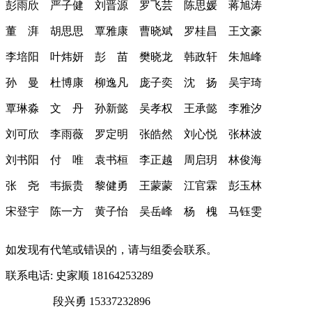
彭雨欣 严子健 刘晋源 罗飞芸 陈思媛 蒋旭涛
董 湃 胡思思 覃雅康 曹晓斌 罗桂昌 王文豪
李培阳 叶炜妍 彭 苗 樊晓龙 韩政轩 朱旭峰
孙 曼 杜博康 柳逸凡 庞子奕 沈 扬 吴宇琦
覃琳淼 文 丹 孙新懿 吴孝权 王承懿 李雅汐
刘可欣 李雨薇 罗定明 张皓然 刘心悦 张林波
刘书阳 付 唯 袁书桓 李正越 周启玥 林俊海
张 尧 韦振贵 黎健勇 王蒙蒙 江官霖 彭玉林
宋登宇 陈一方 黄子怡 吴岳峰 杨 槐 马钰雯
如发现有代笔或错误的，请与组委会联系。
联系电话: 史家顺 18164253289
段兴勇 15337232896