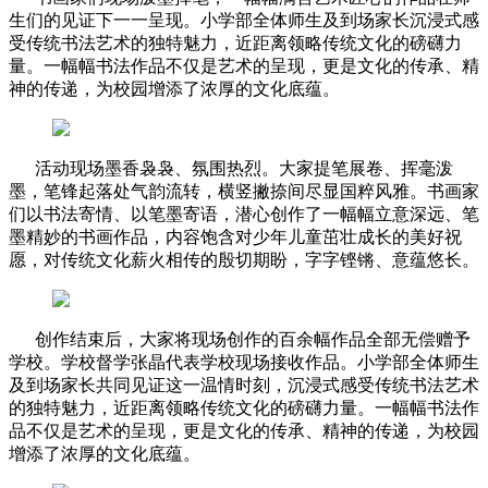
生们的见证下一一呈现。小学部全体师生及到场家长沉浸式感
受传统书法艺术的独特魅力，近距离领略传统文化的磅礴力
量。一幅幅书法作品不仅是艺术的呈现，更是文化的传承、精
神的传递，为校园增添了浓厚的文化底蕴。
活动现场墨香袅袅、氛围热烈。大家提笔展卷、挥毫泼
墨，笔锋起落处气韵流转，横竖撇捺间尽显国粹风雅。书画家
们以书法寄情、以笔墨寄语，潜心创作了一幅幅立意深远、笔
墨精妙的书画作品，内容饱含对少年儿童茁壮成长的美好祝
愿，对传统文化薪火相传的殷切期盼，字字铿锵、意蕴悠长。
创作结束后，大家将现场创作的百余幅作品全部无偿赠予
学校。学校督学张晶代表学校现场接收作品。小学部全体师生
及到场家长共同见证这一温情时刻，沉浸式感受传统书法艺术
的独特魅力，近距离领略传统文化的磅礴力量。一幅幅书法作
品不仅是艺术的呈现，更是文化的传承、精神的传递，为校园
增添了浓厚的文化底蕴。